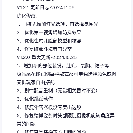
V1.2.1 更新日志-2024.11.06
优化修改：
1、H模式增加灯光选项，可选择氛围光
2、优化第一视角增加防抖效果
3、优化崔莺儿脸部模型和妆容
4、修复绯燕斗法看向异常
V1.2.0 重大更新-2024.10.25
1、增加新的部位装扮，肚兜、裹胸、裙子等
极品采花郎官网每种款式都可单独选择颜色或图
案供玩家自由搭配
2、剧情配音重制（无常相关暂时不变）
3、优化跳跃动作
4、修复伞店老板没有卖出选项
5、修复猿博姿势时头部跟随摄像机旋转角度异
常的问题
6、修复草堂楼梯下方卡脚的问题