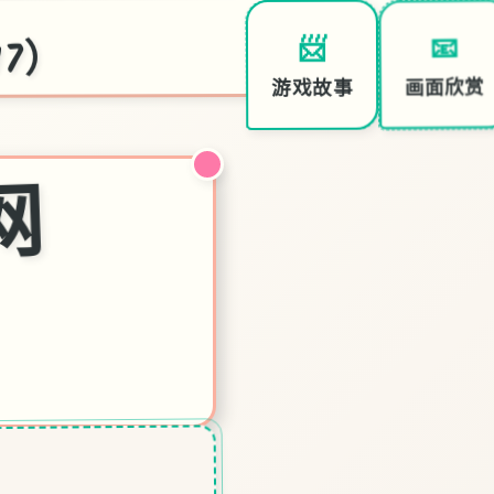
17）
📧
📨
画面欣赏
游戏故事
7
号
特
工
官
网
7
）