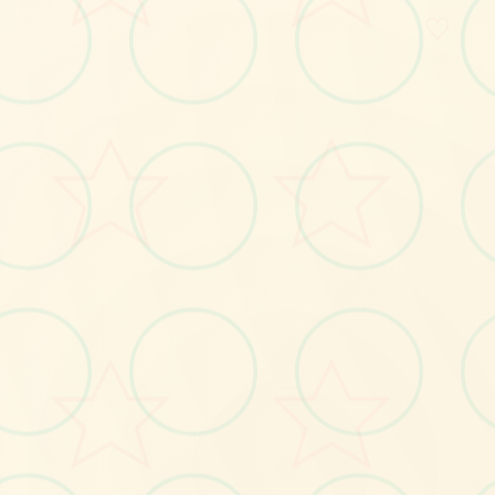
♡
💊
No.1