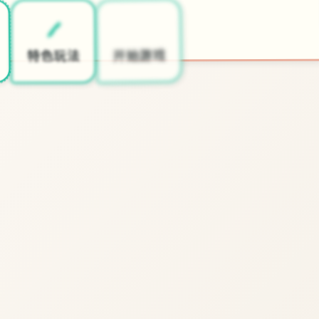
🔮
🖍️
开始游戏
特色玩法