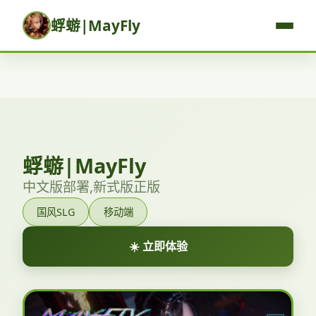
蜉蝣|MayFly
蜉蝣|MayFly
中文版部署,新式版正版
国风SLG
移动端
☀️ 立即体验