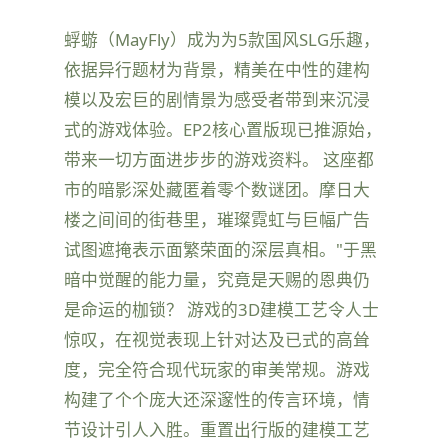
蜉蝣（MayFly）成为为5款国风SLG乐趣，
依据异行题材为背景，精美在中性的建构
模以及宏巨的剧情景为感受者带到来沉浸
式的游戏体验。EP2核心置版现已推源始，
带来一切方面进步步的游戏资料。 这座都
市的暗影深处藏匿着零个数谜团。摩日大
楼之间间的街巷里，璀璨霓虹与巨幅广告
试图遮掩表示面繁荣面的深层真相。"于黑
暗中觉醒的能力量，究竟是天赐的恩典仍
是命运的枷锁？ 游戏的3D建模工艺令人士
惊叹，在视觉表现上针对达及已式的高耸
度，完全符合现代玩家的审美常规。游戏
构建了个个庞大还深邃性的传言环境，情
节设计引人入胜。重置出行版的建模工艺